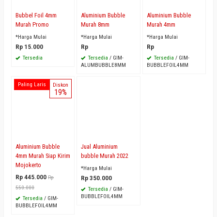
Bubbel Foil 4mm
Aluminium Bubble
Aluminium Bubble
Murah Promo
Murah 8mm
Murah 4mm
*Harga Mulai
*Harga Mulai
*Harga Mulai
Rp 15.000
Rp
Rp
Tersedia
Tersedia
/ GIM-
Tersedia
/ GIM-
ALUMBUBBLE8MM
BUBBLEFOIL4MM
Paling Laris
Diskon
19%
Aluminium Bubble
Jual Aluminium
4mm Murah Siap Kirim
bubble Murah 2022
Mojokerto
*Harga Mulai
Rp 445.000
Rp
Rp 350.000
550.000
Tersedia
/ GIM-
BUBBLEFOIL4MM
Tersedia
/ GIM-
BUBBLEFOIL4MM