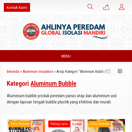
Kontak Kami
MENU
Beranda
»
Aluminium Insulation
»
Arsip Kategori "Aluminum Bubble"
Kategori
Aluminum Bubble
Aluminium bubble produk peredam panas atap dari aluminium asli
dengan lapisan tengah bubble plastik yang efektive dan murah.
Edisi Terbatas
Paling Laris
Edisi Terbatas
Diskon
Diskon
Diskon
8%
7%
32%