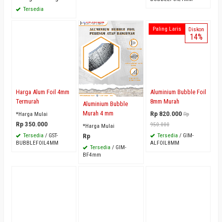
Tersedia
Paling Laris
Diskon
14%
Harga Alum Foil 4mm
Aluminium Bubble Foil
Termurah
8mm Murah
Aluminium Bubble
Murah 4 mm
Rp 820.000
*Harga Mulai
Rp
Rp 350.000
950.000
*Harga Mulai
Rp
Tersedia
/ GST-
Tersedia
/ GIM-
BUBBLEFOIL4MM
ALFOIL8MM
Tersedia
/ GIM-
BF4mm