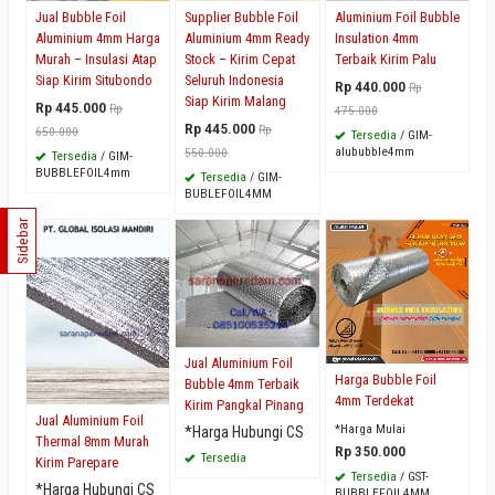
Jual Bubble Foil
Supplier Bubble Foil
Aluminium Foil Bubble
Aluminium 4mm Harga
Aluminium 4mm Ready
Insulation 4mm
Murah – Insulasi Atap
Stock – Kirim Cepat
Terbaik Kirim Palu
Siap Kirim Situbondo
Seluruh Indonesia
Rp 440.000
Rp
Siap Kirim Malang
Rp 445.000
Rp
475.000
Rp 445.000
Rp
650.000
Tersedia
/ GIM-
alububble4mm
550.000
Tersedia
/ GIM-
BUBBLEFOIL4mm
Tersedia
/ GIM-
BUBLEFOIL4MM
Sidebar
Jual Aluminium Foil
Harga Bubble Foil
Bubble 4mm Terbaik
4mm Terdekat
Kirim Pangkal Pinang
Jual Aluminium Foil
*Harga Mulai
*Harga Hubungi CS
Thermal 8mm Murah
Rp 350.000
Tersedia
Kirim Parepare
Tersedia
/ GST-
*Harga Hubungi CS
BUBBLEFOIL4MM