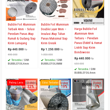
Bubble Foil Aluminium
Bubble Foil Aluminium
Harga Bubble Foil
Terbaik 4mm – Solusi
Double Layer 8mm –
Aluminium 4mm
Peredam Panas Atap
Insulasi Atap Tahan
Terbaru – Peredam
Rumah & Gudang Siap
Panas Maksimal Siap
Panas Efektif & Hemat
Kirim Lumajang
Kirim Gresik
Listrik Siap Kirim
Rp 440.000
Rp 1.250.000
Rp
Rp
Bondowoso
480.000
1.350.000
Rp 440.000
Rp
Tersedia
/ GIM-
Tersedia
/ GIM-
BUBBLEFOIL4mm
BUBBLEFOIL8MM
650.000
Tersedia
/ GIM-
BUBBLEFOIL4mm
Paling Laris
Edisi Terbatas
Diskon
Diskon
Diskon
32%
19%
7%