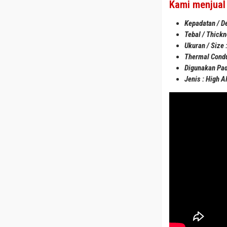
Kami menjual 
Kepadatan / De
Tebal / Thick
Ukuran / Size
Thermal Condu
Digunakan Pad
Jenis : High A