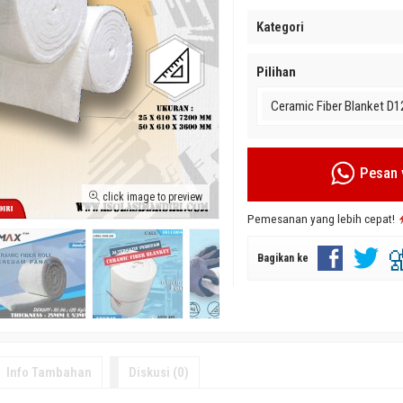
Kategori
Pilihan
Ceramic Fiber Blanket D
Pesan 
minium D.16
Gypsum Akustik Murah 9mm
Glasswool Aluminium Mura
click image to preview
*Harga Mulai
*Harga Mulai
Pemesanan yang lebih cepat!
Rp
Rp 30.000
Tersedia
/ GIM-GYPSAK
Tersedia
/ GIMGLW2550
Bagikan ke
Info Tambahan
Diskusi (0)