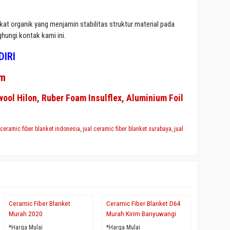
t organik yang menjamin stabilitas struktur material pada
hungi kontak kami ini.
DIRI
am
wool Hilon, Ruber Foam Insulflex, Aluminium Foil
,
ceramic fiber blanket indonesia
,
jual ceramic fiber blanket surabaya
,
jual
Ceramic Fiber Blanket
Ceramic Fiber Blanket D64
Ceramic 
Murah 2020
Murah Kirim Banyuwangi
Murah
*Harga Mulai
*Harga Mulai
*Harga Mu