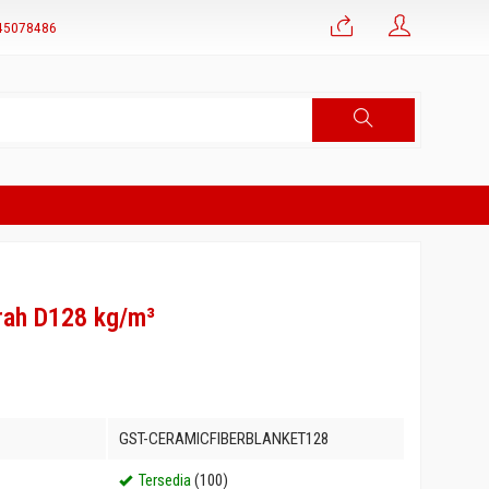
45078486
rah D128 kg/m³
GST-CERAMICFIBERBLANKET128
Tersedia
(100)