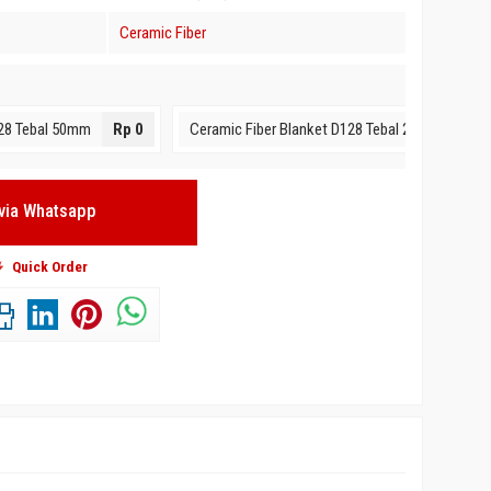
Ceramic Fiber
128 Tebal 50mm
Rp 0
Ceramic Fiber Blanket D128 Tebal 25mm
Rp 
via Whatsapp
h D24 kg/m³
Quick Order