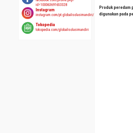
facebook.com/profile.php?
id=100063691653328
Produk peredam p
Instagram
digunakan pada p
instagram.com/pt.globalisolasimandiri/
Tokopedia
tokopedia.com/globalisolasimandiri