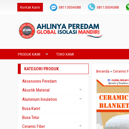
Kontak Kami
08113004088
08113004088
admin@saranaperedam.com
PRODUK KAMI
TOKO KAMI
KATEGORI PRODUK
Beranda
»
Ceramic F
Aksesories Peredam
Akustik Material
Gypsum Akustik
Aluminium Insulation
Yumen
Aluminium Foil Foam
Busa Karet
Aluminium Foil Paper
Busa Telur
Aluminium Foil Woven
Ceramic Fiber