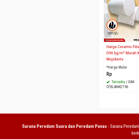
Harga Ceramic Fibe
D96 kg/m³ Murah K
Mojokerto
*Harga Mulai
Rp
Tersedia
/ GIM-
CFBLANKET96
Sarana Peredam Suara dan Peredam Panas
- Sarana Peredam 
berk