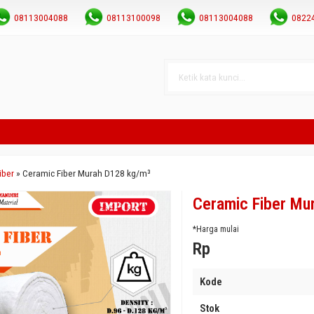
08113004088
08113100098
08113004088
0822
iber
»
Ceramic Fiber Murah D128 kg/m³
Ceramic Fiber Mu
*Harga mulai
Rp
Kode
Stok