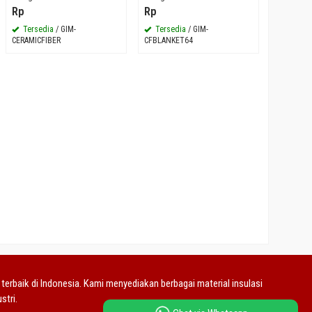
Rp
Rp
Rp
Tersedia
/ GIM-
Tersedia
/ GIM-
Tersed
CERAMICFIBER
CFBLANKET64
CERAMICF
rbaik di Indonesia. Kami menyediakan berbagai material insulasi
stri.