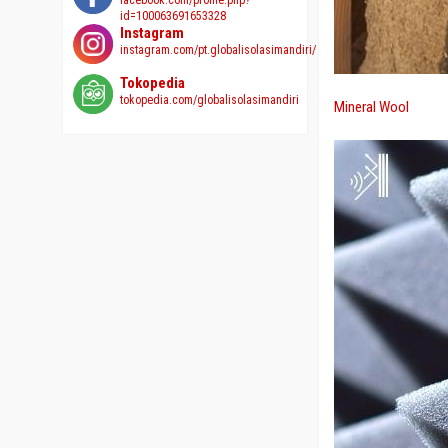
facebook.com/profile.php?
id=100063691653328
Instagram
instagram.com/pt.globalisolasimandiri/
Tokopedia
tokopedia.com/globalisolasimandiri
Mineral Wool