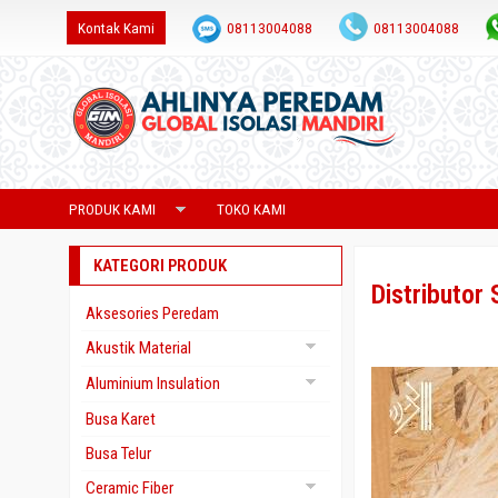
Kontak Kami
08113004088
08113004088
admin@saranaperedam.com
PRODUK KAMI
TOKO KAMI
KATEGORI PRODUK
Distributor
Aksesories Peredam
Akustik Material
Gypsum Akustik
Aluminium Insulation
Yumen
Aluminium Foil Foam
Busa Karet
Aluminium Foil Paper
Busa Telur
Aluminium Foil Woven
Ceramic Fiber