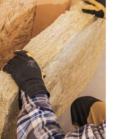
ket D60 kg/m³
Gypsum Perforated Akustik 12mm
Harga Glasswool D24 Mura
Rp 123
Terbaik
Rp 123
Tersedia
/ gim-glw2450
0
Tersedia
/ GIM-GYPAKSUTIK