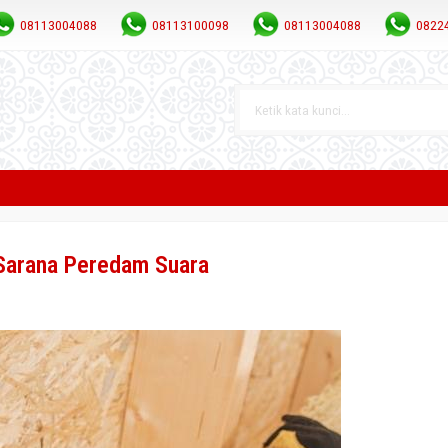
08113004088
08113100098
08113004088
0822
 Sarana Peredam Suara