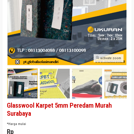
activate zoom
Glasswool Karpet 5mm Peredam Murah
Surabaya
*Harga mulai
Rp