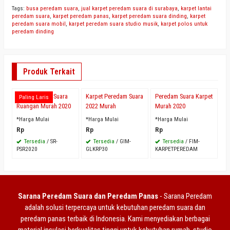
Tags:
busa peredam suara
,
jual karpet peredam suara di surabaya
,
karpet lantai
peredam suara
,
karpet peredam panas
,
karpet peredam suara dinding
,
karpet
peredam suara mobil
,
karpet peredam suara studio musik
,
karpet polos untuk
peredam dinding
Produk Terkait
Jual Peredam Suara
Karpet Peredam Suara
Peredam Suara Karpet
Paling Laris
Ruangan Murah 2020
2022 Murah
Murah 2020
*Harga Mulai
*Harga Mulai
*Harga Mulai
Rp
Rp
Rp
Tersedia
/ SR-
Tersedia
/ GIM-
Tersedia
/ FIM-
PSR2020
GLKRP30
KARPETPEREDAM
Sarana Peredam Suara dan Peredam Panas
- Sarana Peredam
adalah solusi terpercaya untuk kebutuhan peredam suara dan
peredam panas terbaik di Indonesia. Kami menyediakan berbagai