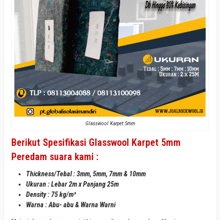
Glasswool Karpet 5mm
Berikut Spesifikasi Glasswool Karpet 5mm
Peredam suara kami :
Thickness/Tebal : 3mm, 5mm, 7mm & 10mm
Ukuran : Lebar 2m x Panjang 25m
Density : 75 kg/m³
Warna : Abu- abu & Warna Warni