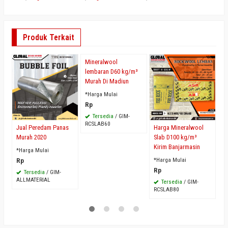
Produk Terkait
Mineralwool
J
P
lembaran D60 kg/m³
B
Murah Di Madiun
*H
*Harga Mulai
R
Rp
R
Tersedia
/ GIM-
RCSLAB60
Harga Mineralwool
Jual Peredam Panas
Slab D100 kg/m³
Murah 2020
Kirim Banjarmasin
*Harga Mulai
*Harga Mulai
Rp
Rp
Tersedia
/ GIM-
ALLMATERIAL
Tersedia
/ GIM-
RCSLAB80