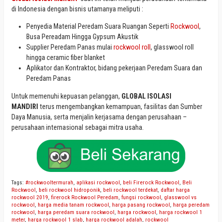
di Indonesia dengan bisnis utamanya meliputi :
Penyedia Material Peredam Suara Ruangan Seperti
Rockwool
,
Busa Pereadam Hingga Gypsum Akustik
Supplier Peredam Panas mulai
rockwool roll
, glasswool roll
hingga ceramic fiber blanket
Aplikator dan Kontraktor, bidang pekerjaan Peredam Suara dan
Peredam Panas
Untuk memenuhi kepuasan pelanggan,
GLOBAL ISOLASI
MANDIRI
terus mengembangkan kemampuan, fasilitas dan Sumber
Daya Manusia, serta menjalin kerjasama dengan perusahaan –
perusahaan internasional sebagai mitra usaha.
Tags:
#rockwooltermurah
,
aplikasi rockwool
,
beli Firerock Rockwool
,
Beli
Rockwool
,
beli rockwool hidroponik
,
beli rockwool terdekat
,
daftar harga
rockwool 2019
,
firerock Rockwool Peredam
,
fungsi rockwool
,
glasswool vs
rockwool
,
harga media tanam rockwool
,
harga pasang rockwool
,
harga peredam
rockwool
,
harga peredam suara rockwool
,
harga rockwool
,
harga rockwool 1
meter
,
harga rockwool 1 slab
,
harga rockwool adalah
,
rockwool