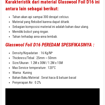
Karakteristik
dari material Glasswool Foil D16 ini
antara lain sebagai berikut:
Tahan akan api sampai 300 derajat celcius.
Material yang fleksibel karena dapat ditarik.
Sebagian komposisi material ini adalah bahan daur ulang.
Memiliki bobot yang ringan.
Tahan terhadap area-area lembab.
Glasswool
Foil D16 PEREDAM
SPESIFIKASINYA
:
Density/Kepadatan : 16 Kg/M³
Thickness/Tebal : 25mm ~ 50mm
Size/Ukuran : 1.2M x 30M / 1.2M x 15M
Max
Service temperature : 120°C
Warna : Kuning
Bahan Baku Material : Serat kaca & batuan basal
Penyerapan Air : 0.2%