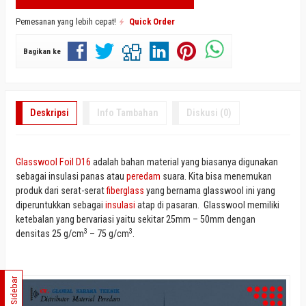
Pemesanan yang lebih cepat!
Quick Order
Bagikan ke
Deskripsi
Info Tambahan
Diskusi (0)
Glasswool Foil D16
adalah bahan material yang biasanya digunakan
sebagai insulasi panas atau
peredam
suara. Kita bisa menemukan
produk dari serat-serat
fiberglass
yang bernama glasswool ini yang
diperuntukkan sebagai
insulasi
atap di pasaran. Glasswool memiliki
ketebalan yang bervariasi yaitu sekitar 25mm – 50mm dengan
3
3
densitas 25 g/cm
– 75 g/cm
.
Sidebar