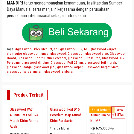
MANDIRI
terus mengembangkan kemampuan, fasilitas dan Sumber
Daya Manusia, serta menjalin kerjasama dengan perusahaan –
perusahaan internasional sebagai mitra usaha.
Tags:
#glasswool #flexibleduct
,
beli glasswool D32
,
beli glasswool karpet
,
distributor glasswool
,
fungsi glasswool
,
Glasswool
,
glasswool atap
,
Glasswool
Board
,
Glasswool Board Untuk Peredam
,
glasswool D32 murah
,
Glasswool D32
Peredam
,
glasswool dinding
,
Glasswool Foil 25mm
,
glasswool foil murah
,
glasswool harga
,
glasswool jual
,
glasswool karpet
,
Glasswool Karpet 5mm
,
glasswool karpet murah
,
glasswool lembaran
Produk Terkait
Glasswool With
Glasswool Foil D16
Glasswool Roll
Ju
Edisi Terbatas
Diskon
10%
Aluminium Foil D24
Peredam Atap Murah
Aluminium Murah D 16
D
Murah Kirim Banda
Kirim Surakarta
Kg M³
S
Aceh
Rp 675.000
*Harga Mulai
Rp
*H
*Harga Mulai