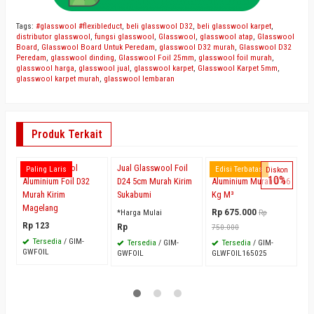
Tags:
#glasswool #flexibleduct
,
beli glasswool D32
,
beli glasswool karpet
,
distributor glasswool
,
fungsi glasswool
,
Glasswool
,
glasswool atap
,
Glasswool
Board
,
Glasswool Board Untuk Peredam
,
glasswool D32 murah
,
Glasswool D32
Peredam
,
glasswool dinding
,
Glasswool Foil 25mm
,
glasswool foil murah
,
glasswool harga
,
glasswool jual
,
glasswool karpet
,
Glasswool Karpet 5mm
,
glasswool karpet murah
,
glasswool lembaran
Produk Terkait
Jual Glasswool
Jual Glasswool Foil
Glasswool Roll
J
Paling Laris
Edisi Terbatas
Diskon
10%
Aluminium Foil D32
D24 5cm Murah Kirim
Aluminium Murah D 16
Al
Murah Kirim
Sukabumi
Kg M³
M
Magelang
Rp 675.000
*
*Harga Mulai
Rp
Rp 123
Rp
750.000
Tersedia
/ GIM-
Tersedia
/ GIM-
Tersedia
/ GIM-
GWFOIL
GWFOIL
GLWFOIL165025