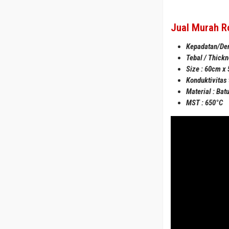
Jual Murah Ro
Kepadatan/Den
Tebal / Thick
Size : 60cm x
Konduktivitas 
Material : Bat
MST : 650°C