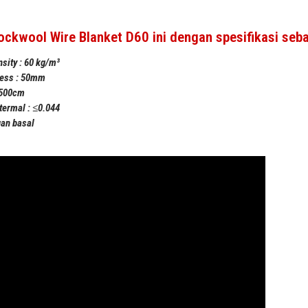
ckwool Wire Blanket D60 ini dengan spesifikasi sebag
sity : 60 kg/m³
ness : 50mm
 500cm
termal : ≤0.044
uan basal