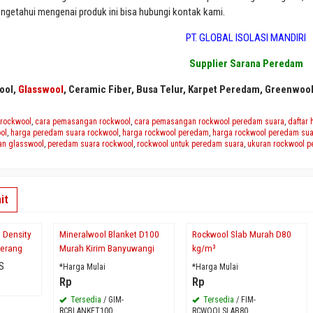
engetahui mengenai produk ini bisa hubungi kontak kami.
PT. GLOBAL ISOLASI MANDIRI
Supplier
Sarana Peredam
ool,
Glasswool
, Ceramic Fiber, Busa Telur, Karpet Peredam, Greenwool 
rockwool
,
cara pemasangan rockwool
,
cara pemasangan rockwool peredam suara
,
daftar
ol
,
harga peredam suara rockwool
,
harga rockwool peredam
,
harga rockwool peredam sua
an glasswool
,
peredam suara rockwool
,
rockwool untuk peredam suara
,
ukuran rockwool p
it
 Density
Mineralwool Blanket D100
Rockwool Slab Murah D80
Serang
Murah Kirim Banyuwangi
kg/m³
S
*Harga Mulai
*Harga Mulai
Rp
Rp
Tersedia
/ GIM-
Tersedia
/ FIM-
RCBLANKET100
RCWOOLSLAB80