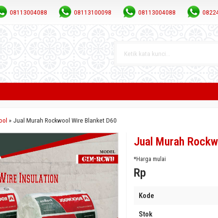
08113004088
08113100098
08113004088
0822
ool
»
Jual Murah Rockwool Wire Blanket D60
Jual Murah Rockw
*Harga mulai
Rp
Kode
Stok