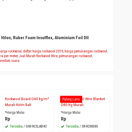
Hilon, Ruber Foam Insulflex, Aluminium Foil Dll
 harga rockwool
,
daftar harga rockwool 2019
,
harga pemasangan rockwool
,
ra per meter
,
Jual Murah Rockwool Wire
,
pemasangan rockwool
,
eredam suara
Rockwool Board D40 kg/m³
Jual Rockwool Wire Blanket
Jual Roc
Paling Laris
Paling La
Murah Kirim Bali
D80 Kg Murah
Kg/M3 M
*Harga Mulai
*Harga Mulai
*Harga Mu
Rp
Rp
Rp
Tersedia
/ GIM-RCSLAB40
Tersedia
/ SR-RCWB80
Tersed