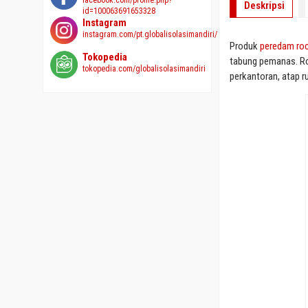
facebook.com/profile.php?
Deskripsi
id=100063691653328
Instagram
instagram.com/pt.globalisolasimandiri/
Produk
peredam ro
Tokopedia
tabung pemanas. Ro
tokopedia.com/globalisolasimandiri
perkantoran, atap r