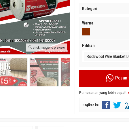
Kategori
Warna
Pilihan
click image to preview
Rockwool Wire Blanket 
gan Murah
Karpet Peredam Suara 2022 Murah
Rockwool Lembaran Murah
Rp 124
*Harga Mulai
Rp
Tersedia
/ GIM-RCSLAB4050
Tersedia
/ GIM-GLKRP30
Pesan 
Pemesanan yang lebih cepat!
Bagikan ke