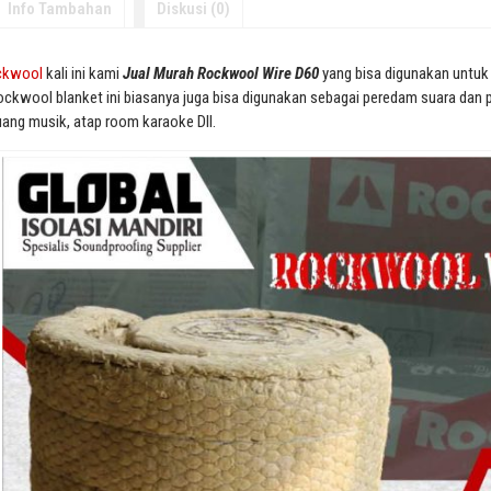
Info Tambahan
Diskusi (0)
ckwool
kali ini kami
Jual Murah Rockwool Wire D60
yang bisa digunakan untu
ckwool blanket ini biasanya juga bisa digunakan sebagai peredam suara dan 
uang musik, atap room karaoke Dll.