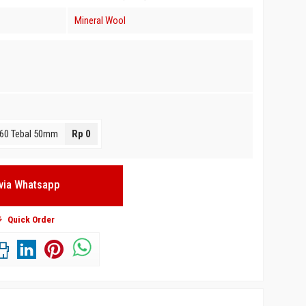
Mineral Wool
D60 Tebal 50mm
Rp 0
 D 40kg M³
via Whatsapp
Quick Order