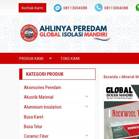
Kontak Kami
08113004088
08113004088
admin@saranaperedam.com
PRODUK KAMI
TOKO KAMI
KATEGORI PRODUK
Beranda
»
Mineral W
Aksesories Peredam
Akustik Material
Gypsum Akustik
Aluminium Insulation
Yumen
Aluminium Foil Foam
Busa Karet
Aluminium Foil Paper
Busa Telur
Aluminium Foil Woven
Ceramic Fiber